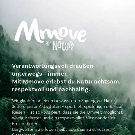
Verantwortungsvoll draußen
unterwegs – immer.
Mit Mmove erlebst du Natur achtsam,
respektvoll und nachhaltig.
Wir glauben an einen bewussteren Zugang zur Natur.
Jede unserer Aktivitäten – sportlich, spielerisch oder auf
Reisen – ist so konzipiert, dass sie die Umwelt möglichst
wenig belastet und ein respektvolles Miteinander im
Freien fördert.
Bergwelten zu erleben heißt auch, sie zu schützen.