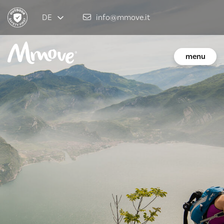
DE
info@mmove.it
menu