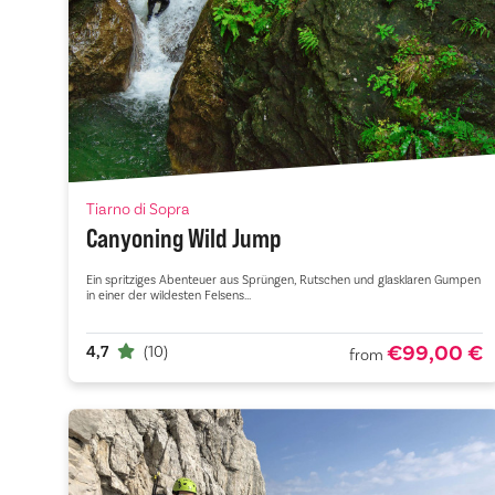
Tiarno di Sopra
Canyoning Wild Jump
Ein spritziges Abenteuer aus Sprüngen, Rutschen und glasklaren Gumpen
in einer der wildesten Felsens...
€99,00 €
4,7
(10)
from