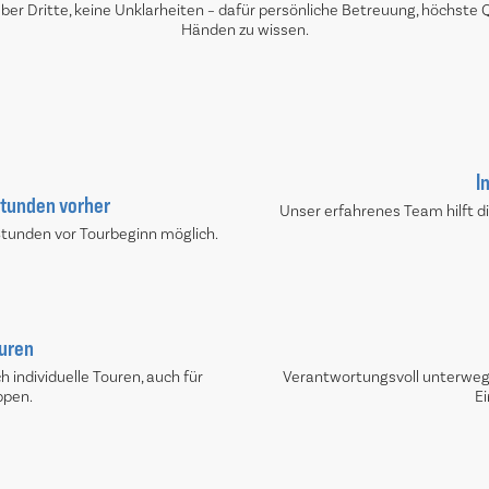
r Dritte, keine Unklarheiten – dafür persönliche Betreuung, höchste Qu
Händen zu wissen.
I
Stunden vorher
Unser erfahrenes Team hilft dir,
Stunden vor Tourbeginn möglich.
uren
 individuelle Touren, auch für
Verantwortungsvoll unterweg
ppen.
Ei