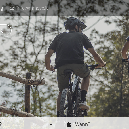
ng
info@mmove.it