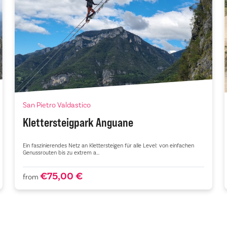
San Pietro Valdastico
Klettersteigpark Anguane
Ein faszinierendes Netz an Klettersteigen für alle Level: von einfachen
Genussrouten bis zu extrem a...
€75,00 €
from