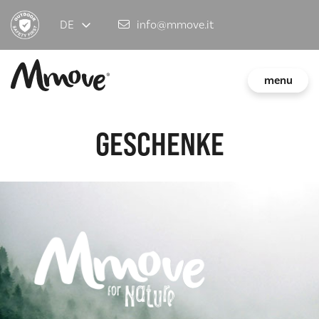
DE
info@mmove.it
menu
GESCHENKE