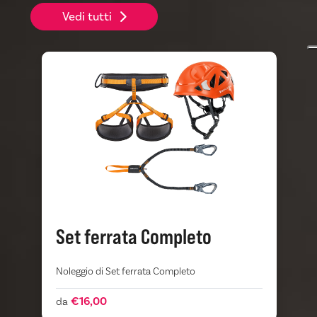
Vedi tutti
Set ferrata Completo
Noleggio di Set ferrata Completo
S
m
e
€16,00
da