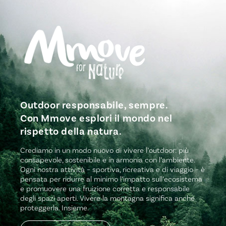
Outdoor responsabile, sempre.
Con Mmove esplori il mondo nel
rispetto della natura.
Crediamo in un modo nuovo di vivere l’outdoor: più
consapevole, sostenibile e in armonia con l’ambiente.
Ogni nostra attività – sportiva, ricreativa e di viaggio – è
pensata per ridurre al minimo l’impatto sull’ecosistema
e promuovere una fruizione corretta e responsabile
degli spazi aperti. Vivere la montagna significa anche
proteggerla. Insieme.