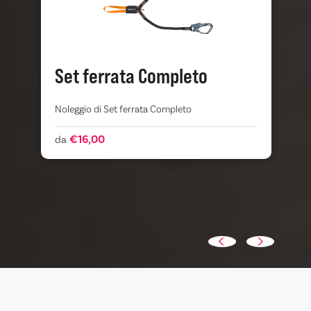
Set ferrata Completo
Noleggio di Set ferrata Completo
S
m
e
€16,00
da