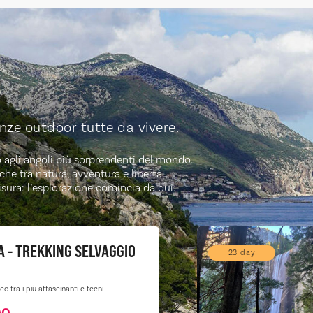
nze outdoor tutte da vivere.
ino agli angoli più sorprendenti del mondo.
che tra natura, avventura e libertà.
isura: l’esplorazione comincia da qui.
 - TREKKING SELVAGGIO
23 day
o tra i più affascinanti e tecni...
00