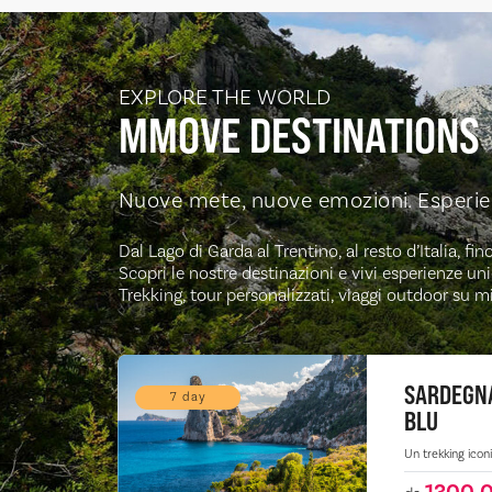
EXPLORE THE WORLD
MMOVE
DESTINATIONS
Nuove mete, nuove emozioni. Esperie
Dal Lago di Garda al Trentino, al resto d’Italia, f
Scopri le nostre destinazioni e vivi esperienze uni
Trekking, tour personalizzati, viaggi outdoor su m
SARDEGNA
7 day
ST
BLU
Un trekking iconic
1300,