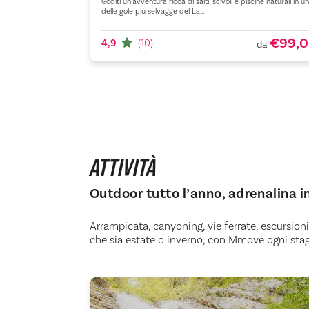
Goditi un'avventura ricca di salti, scivoli e piscine naturali in u
 dedicate ai più
delle gole più selvagge del La...
€99,
4,9
(10)
da
ATTIVITÀ
Outdoor tutto l’anno, adrenalina i
Arrampicata, canyoning, vie ferrate, escursion
che sia estate o inverno, con Mmove ogni stagi