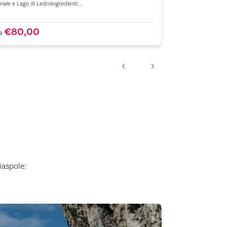
nale e Lago di LedroIngredienti ...
Tre giorni di pura
Bocchette Alte e Cen
€80,00
€600,
a
da
iaspole: