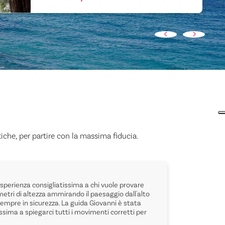
tiche, per partire con la massima fiducia.
Esperienza consigliatissima a chi vuole provare
Oggi,io e
metri di altezza ammirando il paesaggio dall'alto
ciaspolat
sempre in sicurezza. La guida Giovanni è stata
è stata u
sima a spiegarci tutti i movimenti corretti per
guida ec
partecipa