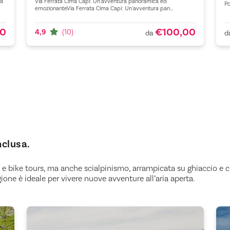
na
Via Ferrata Cima Capi: Un'avventura panoramica ed
Po
emozionanteVia Ferrata Cima Capi: Un'avventura pan...
00
€100,00
4,9
(10)
d
da
nclusa.
i e bike tours, ma anche scialpinismo, arrampicata su ghiaccio e c
one è ideale per vivere nuove avventure all’aria aperta.