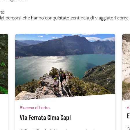
ve:
re dai percorsi che hanno conquistato centinaia di viaggiatori come 
Biacesa di Ledro
A
E
Via Ferrata Cima Capi
In