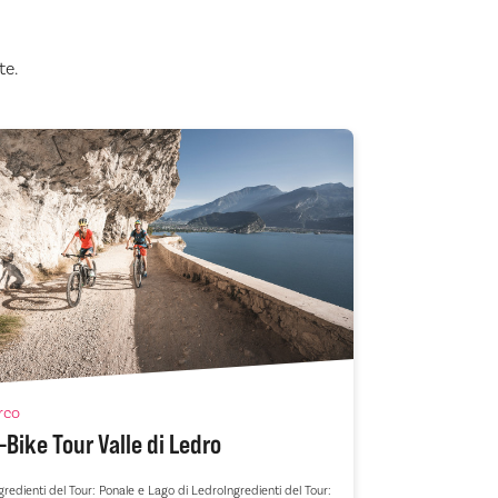
te.
rco
Madonna di C
Bocchette 
-Bike Tour Valle di Ledro
avventura 
gredienti del Tour: Ponale e Lago di LedroIngredienti del Tour: