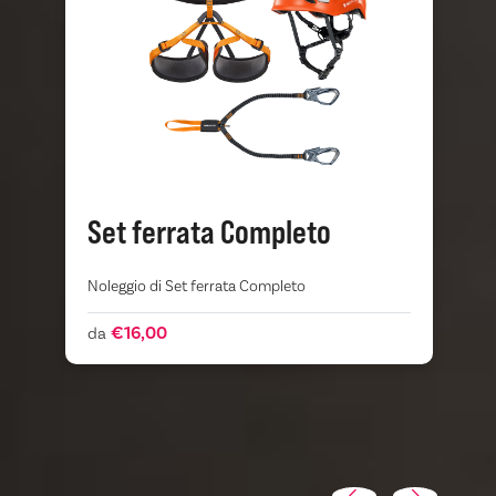
Set ferrata Completo
Noleggio di Set ferrata Completo
S
m
e
€16,00
da