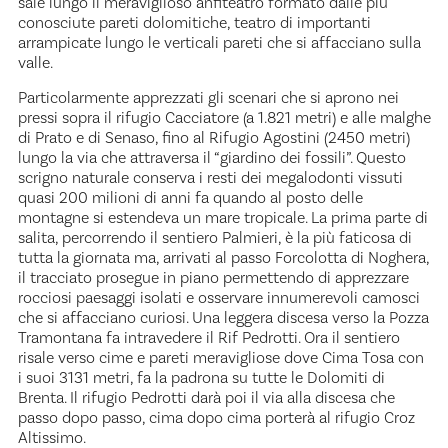
sale lungo il meraviglioso anfiteatro formato dalle più
conosciute pareti dolomitiche, teatro di importanti
arrampicate lungo le verticali pareti che si affacciano sulla
valle.
Particolarmente apprezzati gli scenari che si aprono nei
pressi sopra il rifugio Cacciatore (a 1.821 metri) e alle malghe
di Prato e di Senaso, fino al Rifugio Agostini (2450 metri)
lungo la via che attraversa il “giardino dei fossili”. Questo
scrigno naturale conserva i resti dei megalodonti vissuti
quasi 200 milioni di anni fa quando al posto delle
montagne si estendeva un mare tropicale. La prima parte di
salita, percorrendo il sentiero Palmieri, è la più faticosa di
tutta la giornata ma, arrivati al passo Forcolotta di Noghera,
il tracciato prosegue in piano permettendo di apprezzare
rocciosi paesaggi isolati e osservare innumerevoli camosci
che si affacciano curiosi. Una leggera discesa verso la Pozza
Tramontana fa intravedere il Rif Pedrotti. Ora il sentiero
risale verso cime e pareti meravigliose dove Cima Tosa con
i suoi 3131 metri, fa la padrona su tutte le Dolomiti di
Brenta. Il rifugio Pedrotti darà poi il via alla discesa che
passo dopo passo, cima dopo cima porterà al rifugio Croz
Altissimo.