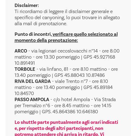
Disclaimer:
Ti ricordiamo di leggere il disclaimer generale e
specifico del canyoning, lo puoi trovare in allegato
alla mail di prenotazione.
Punto di incontri,
verificare quello selezionato al
momento della prenotazione:
ARCO
- via legionari cecoslovacchi n°14 - ore 8.00
mattino - ore 13.30 pomeriggio | GPS 45.927168
10.891491
TORBOLE
- via linfano, 81 - ore 8.10 mattino - ore
13.40 pomeriggio | GPS 45.88043 10.87486
RIVA DEL GARDA
- viale Trento n°7 - ore 8.10
mattino - ore 13.40 pomeriggio | GPS 45.89184
10.84570
PASSO AMPOLA
- c/o hotel Ampola - Via Strada
per Tremalzo n°6 - ore 8.45 mattino - ore 14.15
pomeriggio | GPS. 45.864386 10.646180
Lo shuttle parte puntualmente agli orari indicati
e, per rispetto degli altri partecipanti, non
potremo attendere chi arriva in ritardo. Vi