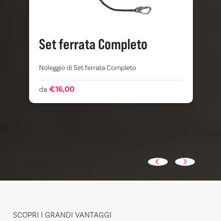
Set ferrata Completo
Noleggio di Set ferrata Completo
S
m
e
€16,00
da
SCOPRI I GRANDI VANTAGGI