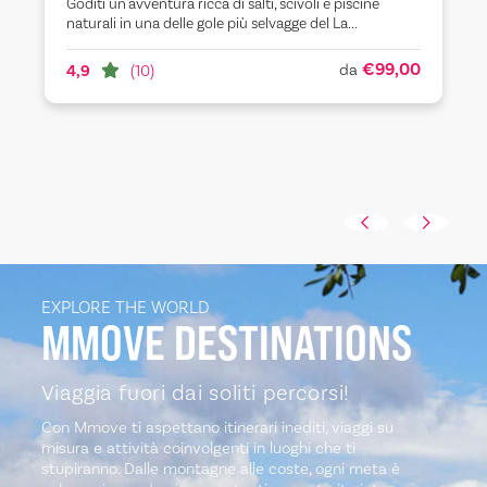
Goditi un'avventura ricca di salti, scivoli e piscine
naturali in una delle gole più selvagge del La...
€99,00
da
4,9
(10)
EXPLORE THE WORLD
MMOVE
DESTINATIONS
Viaggia fuori dai soliti percorsi!
Con Mmove ti aspettano itinerari inediti, viaggi su
misura e attività coinvolgenti in luoghi che ti
stupiranno. Dalle montagne alle coste, ogni meta è