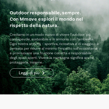
Outdoor responsabile, sempre.
Con Mmove esplori il mondo nel
rispetto della natura.
Crediamo in un modo nuovo di vivere l’outdoor: più
consapevole, sostenibile e in armonia con l’ambiente.
Ogni nostra attività – sportiva, ricreativa e di viaggio – è
pensata per ridurre al minimo l’impatto sull’ecosistema
e promuovere una fruizione corretta e responsabile
degli spazi aperti. Vivere la montagna significa anche
proteggerla. Insieme.
Leggi di più