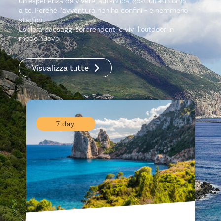
un’esperienza da vivere, autentica, costruita intorno
a te. Perché l’avventura non ha confini – e nemmeno
stagioni.
Esplora paesaggi sorprendenti e vivi l’outdoor in
modo nuovo.
Visualizza tutte
7 day