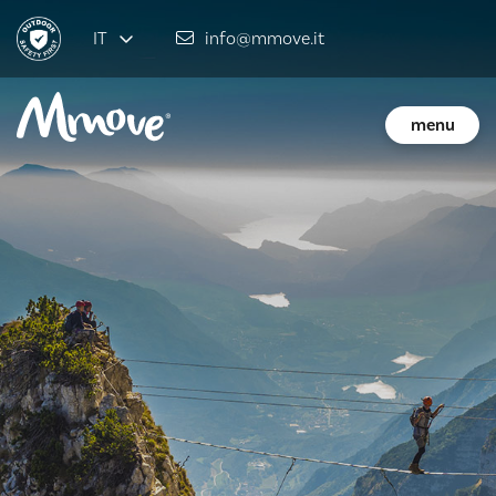
IT
info@mmove.it
menu