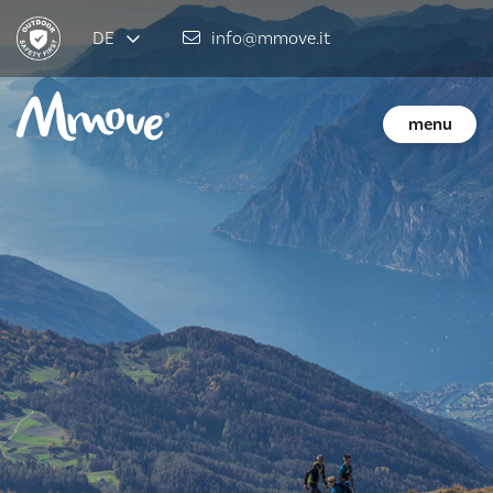
DE
info@mmove.it
menu