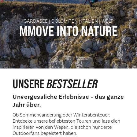
GARDASEE | DOLOMITEN | ITALIEN | WELT
MMOVE INTO NATURE
UNSERE
BESTSELLER
Unvergessliche Erlebnisse – das ganze
Jahr über.
Ob Sommerwanderung oder Winterabenteuer:
Entdecke unsere beliebtesten Touren und lass dich
inspirieren von den Wegen, die schon hunderte
Outdoorfans begeistert haben.