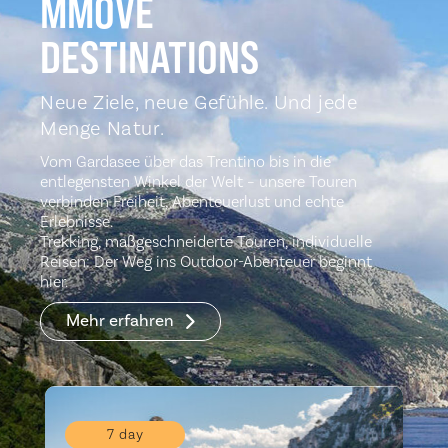
MMOVE
DESTINATIONS
Neue Ziele, neue Gefühle. Und jede
Menge Natur.
Vom Gardasee über das Trentino bis in die
entlegensten Winkel der Welt – unsere Touren
verbinden Freiheit, Abenteuerlust und echte
Erlebnisse.
Trekking, maßgeschneiderte Touren, individuelle
Reisen: Der Weg ins Outdoor-Abenteuer beginnt
hier.
Mehr erfahren
7 day