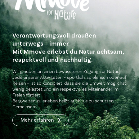
Verantwortungsvoll draußen
unterwegs – immer.
Mit Mmove erlebst du Natur achtsam,
respektvoll und nachhaltig.
Wir glauben an einen bewussteren Zugang zur Natur.
Jede unserer Aktivitäten – sportlich, spielerisch oder auf
Reisen – ist so konzipiert, dass sie die Umwelt möglichst
wenig belastet und ein respektvolles Miteinander im
Freien fördert.
Bergwelten zu erleben heißt auch, sie zu schützen.
Gemeinsam.
Mehr erfahren