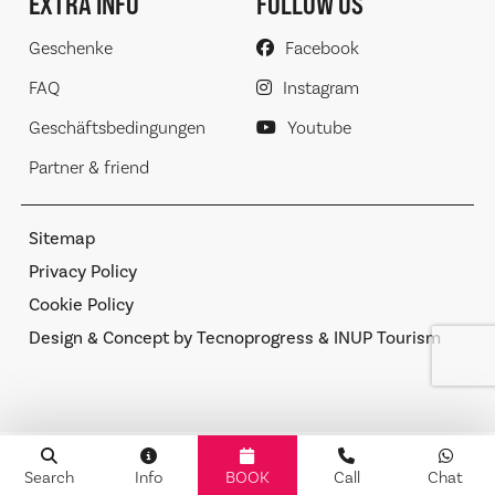
EXTRA INFO
FOLLOW US
Geschenke
Facebook
FAQ
Instagram
Geschäftsbedingungen
Youtube
Partner & friend
Sitemap
Privacy Policy
Cookie Policy
Design & Concept by Tecnoprogress & INUP Tourism
Ihre Datenschutzeinstellungen
Search
Info
BOOK
Call
Chat
Hinweis bei Erhebung